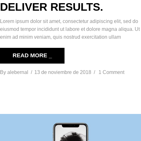
DELIVER RESULTS.
Lorem ipsum dolor sit amet, consectetur adipiscing elit, sed do
eiusmod tempor incididunt ut labore et dolore magna aliqua. Ut
enim ad minim veniam, quis nostrud exercitation ullam
READ MORE _
By
alebernal
13 de noviembre de 2018
1 Comment