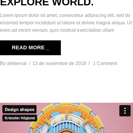
EXPLORE WORLD.
Lorem ipsum dolor sit amet, consectetur adipiscing elit, sed do
eiusmod tempor incididunt ut labore et dolore magna aliqua. Ut
enim ad minim veniam, quis nostrud exercitation ullam
READ MORE _
By
alebernal
13 de noviembre de 2018
1 Comment