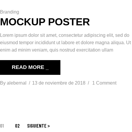
Branding
MOCKUP POSTER
Lorem ipsum dolor sit amet, consectetur adipiscing elit, sed do
eiusmod tempor incididunt ut labore et dolore magna aliqua. Ut
enim ad minim veniam, quis nostrud exercitation ullam
READ MORE _
By
alebernal
13 de noviembre de 2018
1 Comment
01
02
SIGUIENTE >