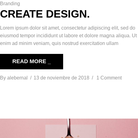
Branding
CREATE DESIGN.
Lorem ipsum dolor sit amet, consectetur adipiscing elit, sed do
eiusmod tempor incididunt ut labore et dolore magna aliqua. Ut
enim ad minim veniam, quis nostrud exercitation ullam
READ MORE _
By
alebernal
13 de noviembre de 2018
1 Comment