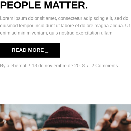
PEOPLE MATTER.
Lorem ipsum dolor sit amet, consectetur adipiscing elit, sed do
eiusmod tempor incididunt ut labore et dolore magna aliqua. Ut
enim ad minim veniam, quis nostrud exercitation ullam
READ MORE _
By
alebernal
13 de noviembre de 2018
2 Comments