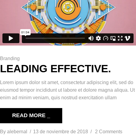
Branding
LEADING EFFECTIVE.
Lorem ipsum dolor sit amet, consectetur adipiscing elit, sed do
eiusmod tempor incididunt ut labore et dolore magna aliqua. Ut
enim ad minim veniam, quis nostrud exercitation ullam
READ MORE _
By
alebernal
13 de noviembre de 2018
2 Comments