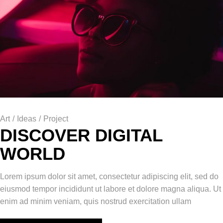
Art
/
Ideas
/
Project
DISCOVER DIGITAL
WORLD
Lorem ipsum dolor sit amet, consectetur adipiscing elit, sed do
eiusmod tempor incididunt ut labore et dolore magna aliqua. Ut
enim ad minim veniam, quis nostrud exercitation ullam