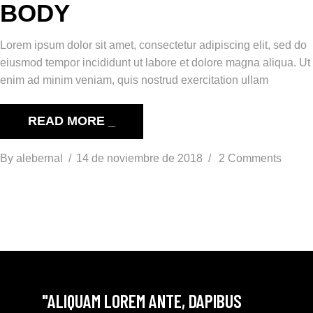
BODY
Lorem ipsum dolor sit amet, consectetur adipiscing elit, sed do
eiusmod tempor incididunt ut labore et dolore magna aliqua. Ut
enim ad minim veniam, quis nostrud exercitation ullam
READ MORE _
By
alebernal
14 de noviembre de 2018
2 Comments
"ALIQUAM LOREM ANTE, DAPIBUS