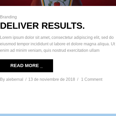
Branding
DELIVER RESULTS.
Lorem ipsum dolor sit amet, consectetur adipiscing elit, sed do
eiusmod tempor incididunt ut labore et dolore magna aliqua. Ut
enim ad minim veniam, quis nostrud exercitation ullam
READ MORE _
By
alebernal
13 de noviembre de 2018
1 Comment